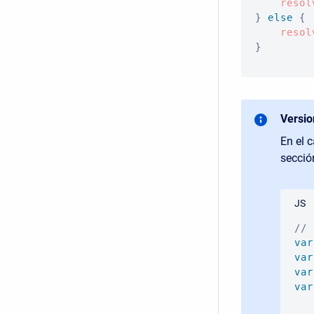
resol
}
else
{
resol
}
Versio
En el 
secció
JS
// 
var
var
var
var