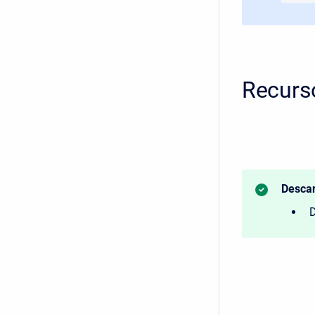
Recurs
Descar
D