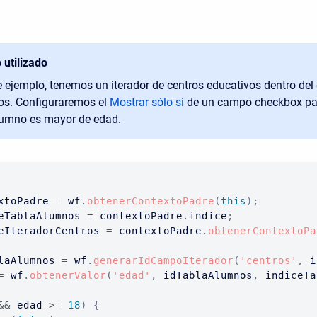
 utilizado
e ejemplo, tenemos un iterador de centros educativos dentro del
s. Configuraremos el
Mostrar sólo si
de un campo checkbox par
alumno es mayor de edad.
xtoPadre 
=
 wf
.
obtenerContextoPadre
(
this
)
;
eTablaAlumnos 
=
 contextoPadre
.
indice
;
eIteradorCentros 
=
 contextoPadre
.
obtenerContextoPa
laAlumnos 
=
 wf
.
generarIdCampoIterador
(
'centros'
,
 i
=
 wf
.
obtenerValor
(
'edad'
,
 idTablaAlumnos
,
 indiceTa
&&
 edad 
>=
18
)
{