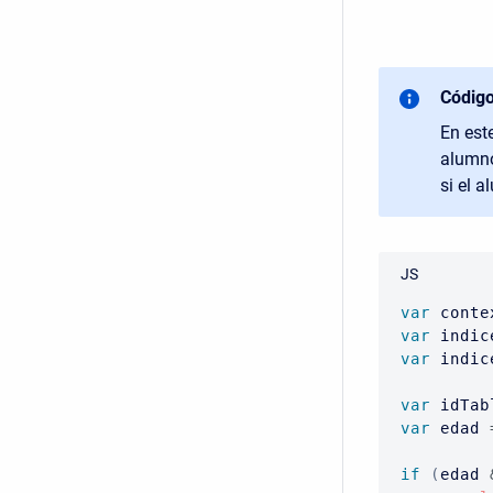
Código
En est
alumno
si el 
JS
var
 conte
var
 indic
var
 indic
var
 idTab
var
 edad 
if
(
edad 