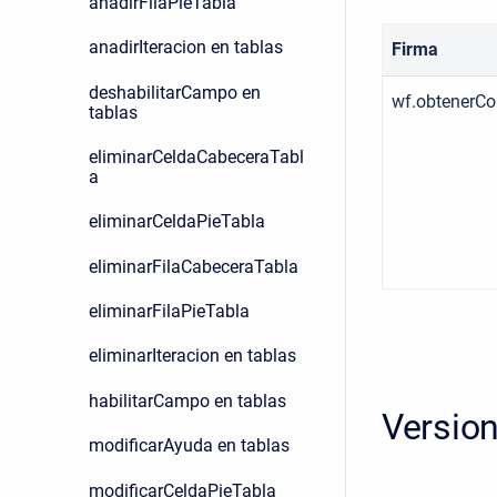
anadirFilaPieTabla
anadirIteracion en tablas
Firma
deshabilitarCampo en
wf.obtenerCo
tablas
eliminarCeldaCabeceraTabl
a
eliminarCeldaPieTabla
eliminarFilaCabeceraTabla
eliminarFilaPieTabla
eliminarIteracion en tablas
habilitarCampo en tablas
Versio
modificarAyuda en tablas
modificarCeldaPieTabla