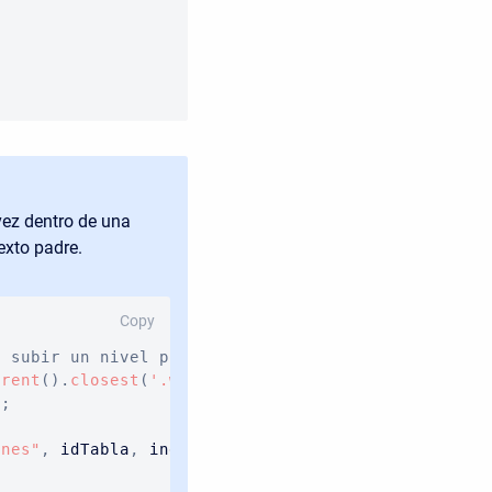
vez dentro de una
exto padre.
Copy
s subir un nivel porque estamos siendo encapsulado
arent
(
)
.
closest
(
'.webform-element'
)
;
e
;
ones"
,
 idTabla
,
 indice
)
;