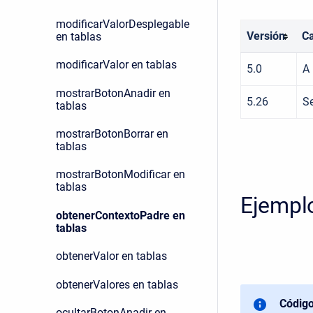
modificarValorDesplegable
Versión
Ca
en tablas
modificarValor en tablas
5.0
A 
mostrarBotonAnadir en
5.26
Se
tablas
mostrarBotonBorrar en
tablas
mostrarBotonModificar en
tablas
Ejempl
obtenerContextoPadre en
tablas
obtenerValor en tablas
obtenerValores en tablas
Código
ocultarBotonAnadir en