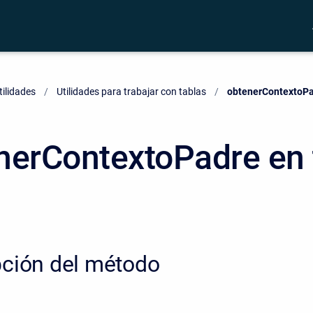
tilidades
Utilidades para trabajar con tablas
Current:
obtenerContextoPa
nerContextoPadre en 
pción del método