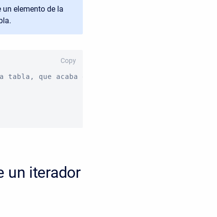
e un elemento de la
bla.
Copy
a tabla, que acaba de ser modificado y modificamo
 un iterador