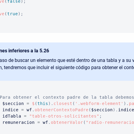
ve
(
false
)
;
ve
(
true
)
;
nes inferiores a la 5.26
caso de buscar un elemento que esté dentro de una tabla y a su 
n, tendremos que incluir el siguiente código para obtener el cont
Para obtener el contexto padre de la tabla debemo
 $seccion 
=
$
(
this
)
.
closest
(
'.webform-element'
)
.
p
 indice 
=
 wf
.
obtenerContextoPadre
(
$seccion
)
.
indic
 idTabla 
=
"table-otros-solicitantes"
;
 remuneracion 
=
 wf
.
obtenerValor
(
"radio-remuneraci