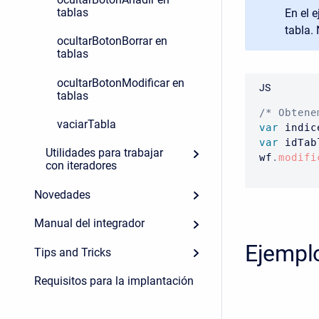
tablas
En el 
tabla. 
ocultarBotonBorrar en
tablas
ocultarBotonModificar en
JS
tablas
/* Obtene
vaciarTabla
var
 indic
var
 idTab
Utilidades para trabajar
wf
.
modifi
con iteradores
Novedades
Manual del integrador
Ejemplo
Tips and Tricks
Requisitos para la implantación