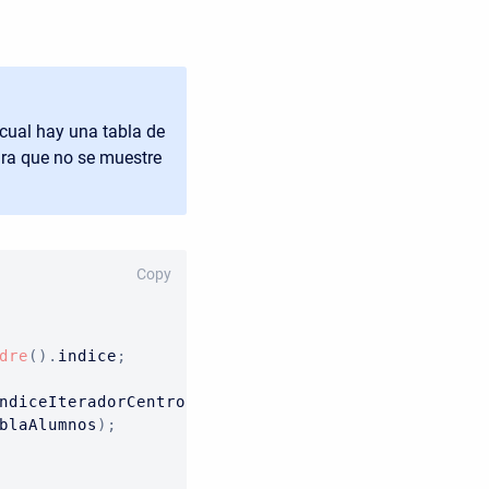
 cual hay una tabla de
a que no se muestre
Copy
dre
(
)
.
indice
;
ndiceIteradorCentros
,
'alumnos'
)
;
blaAlumnos
)
;