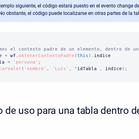
ejemplo siguiente, el código estará puesto en el evento change d
No obstante, el código puede localizarse en otras partes de la ta
mos el contexto padre de un elemento, dentro de un
e 
=
 wf
.
obtenerContextoPadre
(
this
)
.
la 
=
'persona'
;
carValor
(
'nombre'
,
'Luis'
,
 'idTabla 
,
 indice
)
;
 de uso para una tabla dentro de