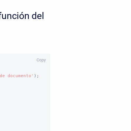
función del
Copy
de documento'
)
;