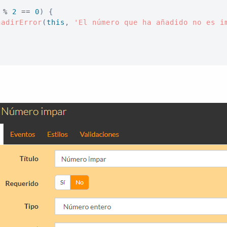
 
%
2
==
0
)
{
nadirError
(
this
,
'El número que ha añadido no es i