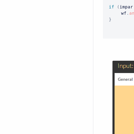
if
(
impar
 	 wf
.
a
}