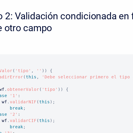
 2: Validación condicionada en 
e otro campo
Valor
(
'tipo'
,
''
)
)
{
adirError
(
this
,
'Debe seleccionar primero el tipo 
wf
.
obtenerValor
(
'tipo'
)
)
{
ase
'1'
:
 wf
.
validarNIF
(
this
)
;
break
;
ase
'2'
:
 wf
.
validarCIF
(
this
)
;
break
;