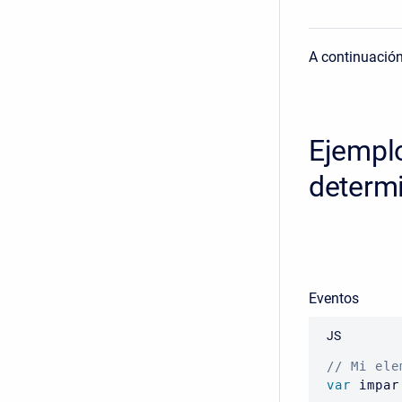
A continuació
Ejemplo
determ
Eventos
JS
// Mi ele
var
 impar