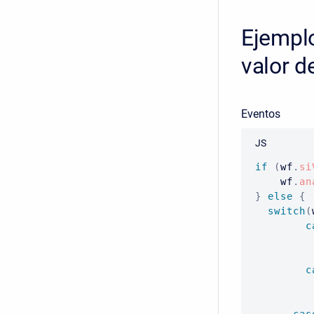
Ejemplo
valor d
Eventos
JS
if
(
wf
.
si
    wf
.
an
}
else
{
switch
(
c
         
c
         