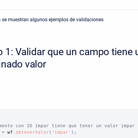
n se muestran algunos ejemplos de validaciones
 1: Validar que un campo tiene 
inado valor
mento con ID impar tiene que tener un valor impar
 
=
 wf
.
obtenerValor
(
'impar'
)
;