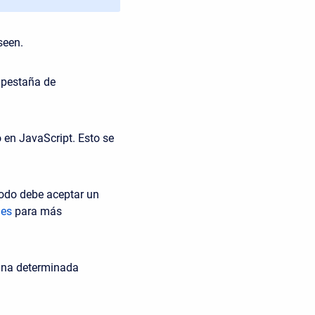
seen.
a pestaña de
 en JavaScript. Esto se
todo debe aceptar un
nes
para más
 una determinada